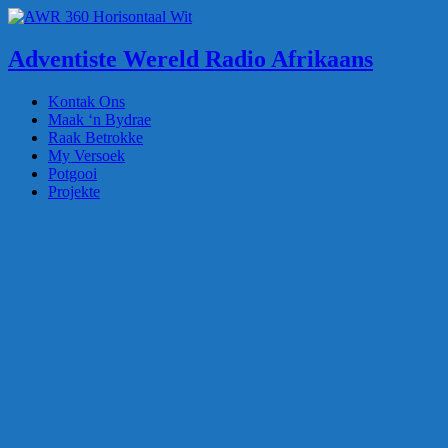
Adventiste Wereld Radio Afrikaans
Kontak Ons
Maak ‘n Bydrae
Raak Betrokke
My Versoek
Potgooi
Projekte