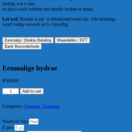
bedrag wat u kies
en dat u uself verbind om hierdie bydrae te maak.
Let wel:
Hierdie is nie ’n debietordervorm nie. Alle betalings
word veilig verwerk en is vrywillig.
Eenmalig / Direkte Betaling
Maandeliks / EFT
Bank Besonderhede
Eenmalige bydrae
R
300,00
Eenmalige
Add to cart
bydrae
quantity
Categories:
Donasie
,
Donation
Naam en Van
E-pos